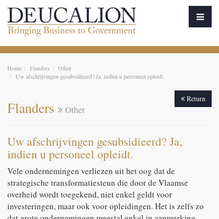
Home
Flanders
Other
Uw afschrijvingen gesubsidieerd? Ja, indien u personeel opleidt.
Return
Flanders
Other
Uw afschrijvingen gesubsidieerd? Ja,
indien u personeel opleidt.
Vele ondernemingen verliezen uit het oog dat de
strategische transformatiesteun die door de Vlaamse
overheid wordt toegekend, niet enkel geldt voor
investeringen, maar ook voor opleidingen. Het is zelfs zo
dat grote ondernemingen meestal enkel in aanmerking