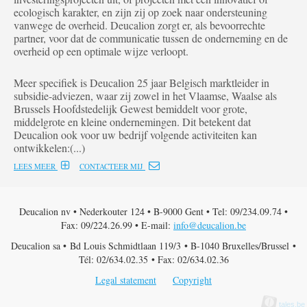
ecologisch karakter, en zijn zij op zoek naar ondersteuning
vanwege de overheid. Deucalion zorgt er, als bevoorrechte
partner, voor dat de communicatie tussen de onderneming en de
overheid op een optimale wijze verloopt.
Meer specifiek is Deucalion 25 jaar Belgisch marktleider in
subsidie-adviezen, waar zij zowel in het Vlaamse, Waalse als
Brussels Hoofdstedelijk Gewest bemiddelt voor grote,
middelgrote en kleine ondernemingen. Dit betekent dat
Deucalion ook voor uw bedrijf volgende activiteiten kan
ontwikkelen:(...)
LEES MEER
CONTACTEER MIJ
Deucalion nv • Nederkouter 124 • B-9000 Gent • Tel: 09/234.09.74 •
Fax: 09/224.26.99 • E-mail:
info@deucalion.be
Deucalion sa • Bd Louis Schmidtlaan 119/3 • B-1040 Bruxelles/Brussel •
Tél: 02/634.02.35 • Fax: 02/634.02.36
Legal statement
Copyright
tales.be