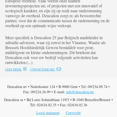
Europese overheid. Vaak voeren onze klanten
investeringsprojecten uit, of projecten met een innovatief of
ecologisch karakter, en zijn zij op zoek naar ondersteuning
vanwege de overheid. Deucalion zorgt er, als bevoorrechte
partner, voor dat de communicatie tussen de onderneming en de
overheid op een optimale wijze verloopt.
Meer specifiek is Deucalion 25 jaar Belgisch marktleider in
subsidie-adviezen, waar zij zowel in het Vlaamse, Waalse als
Brussels Hoofdstedelijk Gewest bemiddelt voor grote,
middelgrote en kleine ondernemingen. Dit betekent dat
Deucalion ook voor uw bedrijf volgende activiteiten kan
ontwikkelen:(...)
LEES MEER
CONTACTEER MIJ
Deucalion nv • Nederkouter 124 • B-9000 Gent • Tel: 09/234.09.74 •
Fax: 09/224.26.99 • E-mail:
info@deucalion.be
Deucalion sa • Bd Louis Schmidtlaan 119/3 • B-1040 Bruxelles/Brussel •
Tél: 02/634.02.35 • Fax: 02/634.02.36
Legal statement
Copyright