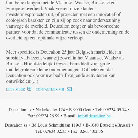
hun betrekkingen met de Vlaamse, Waalse, Brusselse en
Europese overheid. Vaak voeren onze klanten
investeringsprojecten uit, of projecten met een innovatief of
ecologisch karakter, en zijn zij op zoek naar ondersteuning
vanwege de overheid. Deucalion zorgt er, als bevoorrechte
partner, voor dat de communicatie tussen de onderneming en de
overheid op een optimale wijze verloopt.
Meer specifiek is Deucalion 25 jaar Belgisch marktleider in
subsidie-adviezen, waar zij zowel in het Vlaamse, Waalse als
Brussels Hoofdstedelijk Gewest bemiddelt voor grote,
middelgrote en kleine ondernemingen. Dit betekent dat
Deucalion ook voor uw bedrijf volgende activiteiten kan
ontwikkelen:(...)
LEES MEER
CONTACTEER MIJ
Deucalion nv • Nederkouter 124 • B-9000 Gent • Tel: 09/234.09.74 •
Fax: 09/224.26.99 • E-mail:
info@deucalion.be
Deucalion sa • Bd Louis Schmidtlaan 119/3 • B-1040 Bruxelles/Brussel •
Tél: 02/634.02.35 • Fax: 02/634.02.36